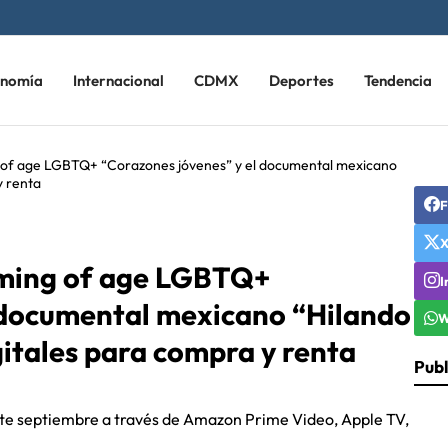
onomía
Internacional
CDMX
Deportes
Tendencia
of age LGBTQ+ “Corazones jóvenes” y el documental mexicano
y renta
F
ming of age LGBTQ+
I
 documental mexicano “Hilando
W
itales para compra y renta
Publ
ante septiembre a través de Amazon Prime Video, Apple TV,