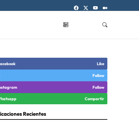
acebook
Like
X
Follow
nstagram
Follow
hatsapp
Compartir
icaciones Recientes