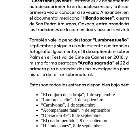
“Corazones jóvenes”
estrena el 22 de septiembre
autodescubrimiento en la adolescencia y la ilus
primera vez al conocer a su vecino Alexander, e
el documental mexicano “
Hilando sones”
, a est
de San Pedro Amuzgos, Oaxaca, entrelazando tre
las tradiciones de la comunidad y buscan revivir lo
También vale la pena destacar
“Lumbrensueño”
septiembre y sigue a un adolescente que trabaja 
fotografía. Igualmente, el 8 de septiembre sobr
Palm en el Festival de Cine de Cannes en 2018, y
misma forma destacan
“Araña sagrada”
el 22 
primera gira alrededor de una investigación para 
historia de terror sobrenatural.
Estos son todos los estrenos disponibles bajo d
“El conjuro de la bruja”, 1 de septiembre
“Lumbrensueño”, 1 de septiembre
“Carnívoras”, 1 de septiembre
“Acompañante fatal”, 4 de septiembre
“Operación 49”, 8 de septiembre
“El cuadro perdido”, 8 de septiembre
“Hilando sones”, 8 de septiembre