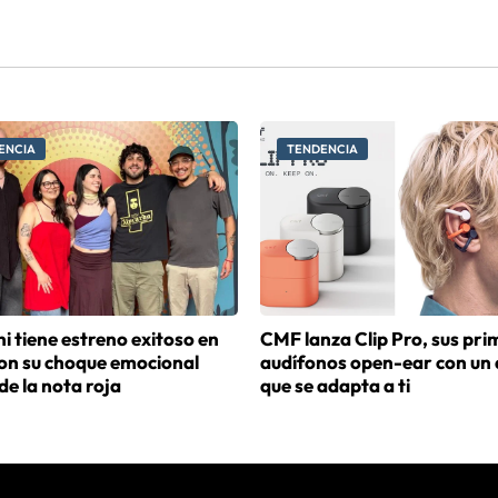
ENCIA
TENDENCIA
i tiene estreno exitoso en
CMF lanza Clip Pro, sus pri
con su choque emocional
audífonos open-ear con un 
de la nota roja
que se adapta a ti