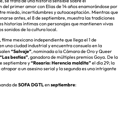
, se trata de una historia sensible sobre el
ión del primer amor con Elias de 14 años enamorándose por
ntre miedo, incertidumbres y autoaceptación. Mientras que
renarse antes, el 8 de septiembre, muestra las tradiciones
s historias íntimas con personajes que mantienen vivas
s sonidos de la cultura local.
, filme mexicano independiente que llega el 1 de
en una ciudad industrial y encuentra consuelo en la
esalen
“Salvaje”
, nominada a la Cámara de Oro y Queer
“Las bestias”
, ganadora de múltiples premios Goya. De la
de septiembre y
“Rosario: Herencia maldita”
el día 29; la
atrapar a un asesino serial y la segunda es una intrigante
emanda de
SOFA DGTL
en
septiembre
: