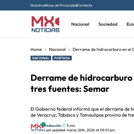
Nosotros
Aviso de Privacidad
Contacto
Nacional
Sociedad
Ec
Home
Nacional
Derrame de hidrocarburo en el G
NACIONAL
PORTADA
Derrame de hidrocarburo 
tres fuentes: Semar
El Gobierno federal informó que el derrame de h
de Veracruz, Tabasco y Tamaulipas provino de tre
Redacción
5 min
Last updated: marzo 26th, 2026 at 09:01 pm