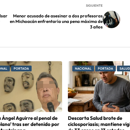
SIGUIENTE
lsar
Menor acusado de asesinar a dos profesoras
r
en Michoacán enfrentaría una pena máxima de
3 años
ONAL
PORTADA
NACIONAL
PORTADA
SALUD
 Ángel Aguirre al penal de
Descarta Salud brote de
iplano’ tras ser detenido por
ciclosporiasis; mantiene vig