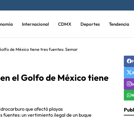
onomía
Internacional
CDMX
Deportes
Tendencia
olfo de México tiene tres fuentes: Semar
F
en el Golfo de México tiene
I
W
idrocarburo que afectó playas
Publ
s fuentes: un vertimiento ilegal de un buque