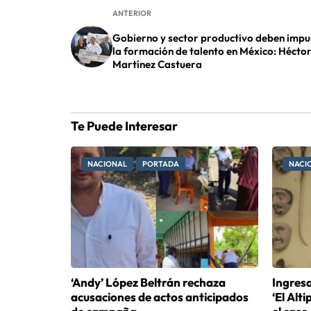
ANTERIOR
Gobierno y sector productivo deben impu
la formación de talento en México: Hécto
Martínez Castuera
Te Puede Interesar
NACIONAL
PORTADA
NACI
‘Andy’ López Beltrán rechaza
Ingresa
acusaciones de actos anticipados
‘El Alt