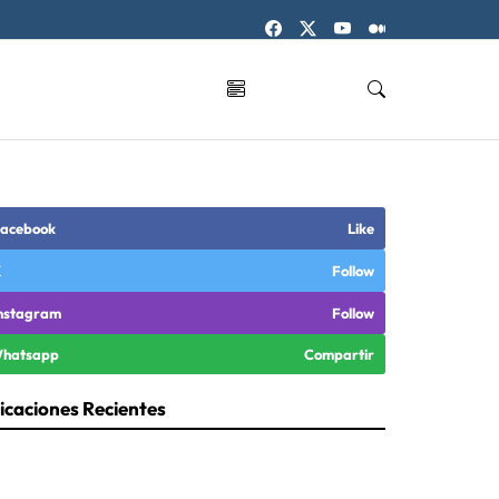
acebook
Like
X
Follow
nstagram
Follow
hatsapp
Compartir
icaciones Recientes