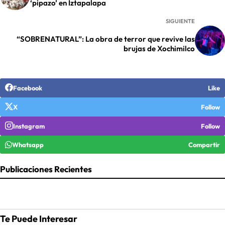
‘pipazo’ en Iztapalapa
SIGUIENTE
“SOBRENATURAL”: La obra de terror que revive las
brujas de Xochimilco
Facebook
Like
X
Follow
Instagram
Follow
Whatsapp
Compartir
Publicaciones Recientes
Te Puede Interesar