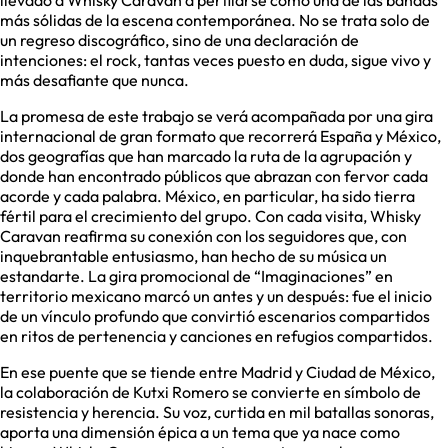
llevado a Whisky Caravan a perfilarse como una de las bandas
más sólidas de la escena contemporánea. No se trata solo de
un regreso discográfico, sino de una declaración de
intenciones: el rock, tantas veces puesto en duda, sigue vivo y
más desafiante que nunca.
La promesa de este trabajo se verá acompañada por una gira
internacional de gran formato que recorrerá España y México,
dos geografías que han marcado la ruta de la agrupación y
donde han encontrado públicos que abrazan con fervor cada
acorde y cada palabra. México, en particular, ha sido tierra
fértil para el crecimiento del grupo. Con cada visita, Whisky
Caravan reafirma su conexión con los seguidores que, con
inquebrantable entusiasmo, han hecho de su música un
estandarte. La gira promocional de “Imaginaciones” en
territorio mexicano marcó un antes y un después: fue el inicio
de un vínculo profundo que convirtió escenarios compartidos
en ritos de pertenencia y canciones en refugios compartidos.
En ese puente que se tiende entre Madrid y Ciudad de México,
la colaboración de Kutxi Romero se convierte en símbolo de
resistencia y herencia. Su voz, curtida en mil batallas sonoras,
aporta una dimensión épica a un tema que ya nace como