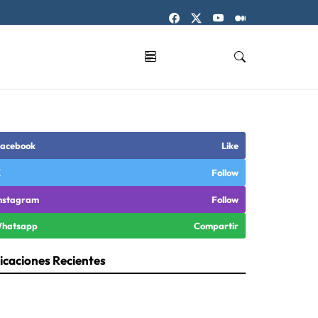
acebook
Like
X
Follow
nstagram
Follow
hatsapp
Compartir
icaciones Recientes