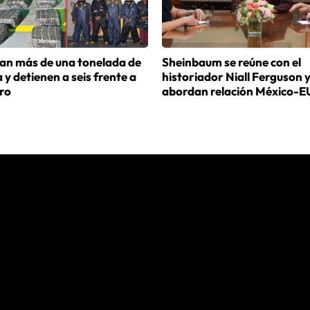
an más de una tonelada de
Sheinbaum se reúne con el
 y detienen a seis frente a
historiador Niall Ferguson 
ro
abordan relación México-E