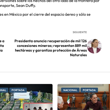
versiones sobre los hechos del otro lado de la frontera por
ransporte, Sean Duffy.
 en México por el cierre del espacio áereo y sólo se
SIGUIENTE
e a
Presidenta anuncia recuperación de mil 126
nta
concesiones mineras; representan 889 mil
la
hectáreas y garantiza protección de Áreas
Naturales
ONAL
PORTADA
NACIONAL
PORTADA