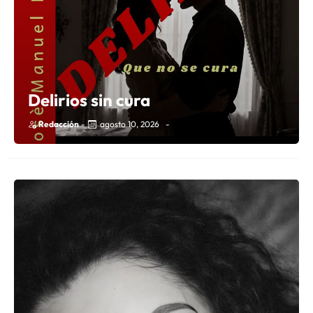
Delirios sin cura
Redacción
-
agosto 10, 2026
-