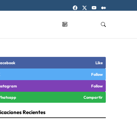
acebook
Like
X
Follow
nstagram
Follow
hatsapp
Compartir
icaciones Recientes