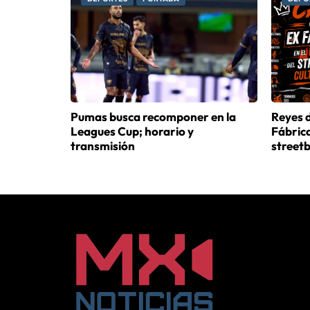
Pumas busca recomponer en la
Reyes d
Leagues Cup; horario y
Fábrica
transmisión
streetb