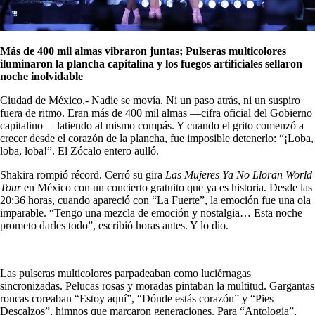
Más de 400 mil almas vibraron juntas;
Pulseras multicolores
iluminaron la plancha capitalina y los f
uegos artificiales sellaron
noche inolvidable
Ciudad de México.- Nadie se movía. Ni un paso atrás, ni un suspiro
fuera de ritmo. Eran más de 400 mil almas —cifra oficial del Gobierno
capitalino— latiendo al mismo compás. Y cuando el grito comenzó a
crecer desde el corazón de la plancha, fue imposible detenerlo: “¡Loba,
loba, loba!”. El Zócalo entero aulló.
Shakira rompió récord. Cerró su gira
Las Mujeres Ya No Lloran World
Tour
en México con un concierto gratuito que ya es historia. Desde las
20:36 horas, cuando apareció con “La Fuerte”, la emoción fue una ola
imparable. “Tengo una mezcla de emoción y nostalgia… Esta noche
prometo darles todo”, escribió horas antes. Y lo dio.
Las pulseras multicolores parpadeaban como luciérnagas
sincronizadas. Pelucas rosas y moradas pintaban la multitud. Gargantas
roncas coreaban “Estoy aquí”, “Dónde estás corazón” y “Pies
Descalzos”, himnos que marcaron generaciones. Para “Antología”,