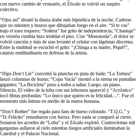
con nuevo cambio de vestuario, el Zócalo se volvió un suspiro
colectivo.
“Ojos así” desató la danza árabe más hipnótica de la noche. Caderas
que no mienten y brazos que dibujaban fuego en el aire. “Si te vas”
trajo el tono roquero; “Soltera” fue grito de independencia; “Chantaje”
en versión cumbia hizo temblar el piso. Con “Monotonía”, el dolor se
volvió canción y más de uno levantó el celular con lágrimas discretas.
Entre la multitud se escuchó el grito: “¡Chinga a tu madre, Piqué!”,
catarsis multitudinaria en defensa de la artista.
“Hips Don’t Lie” convirtió la plancha en pista de baile; “La Tortura”
lanzó columnas de humo; “Copa Vacía” mostró a la sirena en pantallas
gigantes; “La Bicicleta” puso a todos a saltar. Luego, un piano.
Silencio. El video de la loba con sus lobeznos apareció y “Acróstico”
tocó fibras profundas: “Lo único que quiero es tu felicidad…”. Fue el
momento más íntimo en medio de la marea humana.
“Don’t Bother” fue regalo para fans de hueso colorado. “T.Q.G.” y
“Te Felicito” retumbaron con fuerza. Pero nada se comparó al cierre.
Sonaron los acordes de “Loba” y el Zócalo explotó. Cuatrocientas mil
gargantas aullaron al cielo mientras fuegos artificiales iluminaban la
Catedral y el Palacio Nacional.