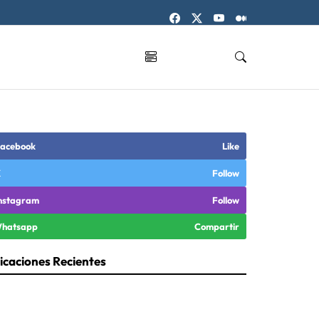
acebook
Like
X
Follow
nstagram
Follow
hatsapp
Compartir
icaciones Recientes