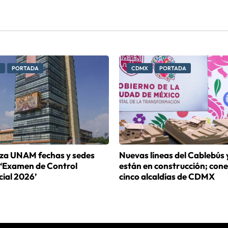
X
PORTADA
CDMX
PORTADA
liza UNAM fechas y sedes
Nuevas líneas del Cablebús 
 ‘Examen de Control
están en construcción; con
ial 2026’
cinco alcaldías de CDMX