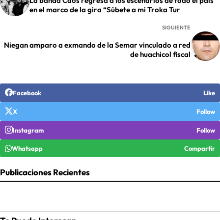
La banda Caos regresa a los escenarios de todo el país
en el marco de la gira “Súbete a mi Troka Tur
SIGUIENTE
Niegan amparo a exmando de la Semar vinculado a red
de huachicol fiscal
Facebook
Like
X
Follow
Instagram
Follow
Whatsapp
Compartir
Publicaciones Recientes