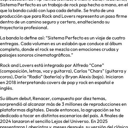
Sistema Perfecto es un trabajo de rock pop hecho a mano, en el
que la banda cuidó con lupa cada detalle. Se trata de una
producción que para Rock and Lovers representa un paso firme
dentro de un camino seguro y certero, enalteciendo su
trayectoria profesional.
La banda lo define así: “Sistema Perfecto es un viaje de cuatro
entregas. Cada volumen es un eslabón que conduce al álbum
completo, donde el rock se mezcla con emociones crudas y
paisajes sonoros cinematográficos.”
Rock and Lovers está integrado por Alfredo “Cone”
(composición, letras, voz y guitarra), Carlos “Chars” (guitarra y
coros), Darío “Radio” (batería) y Bryan Alexis (bajo). Iniciaron
en 2018 interpretando covers de pop y rock en español e
inglés.
Su álbum debut, Renacer, compuesto por diez temas,
sorprendió al alcanzar más de 3 millones de reproducciones en
plataformas digitales. Desde entonces, la agrupación se ha
dedicado a tocar en distintos escenarios del país. A finales de
2024 lanzaron el sencillo Lejos del Universo. En 2025
presentaron Laberintos y, meses después, su versión del clásico