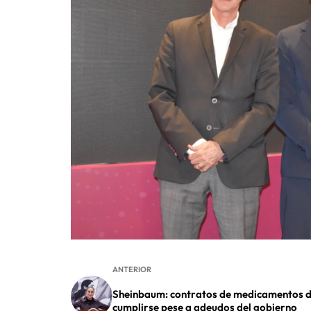
ANTERIOR
Sheinbaum: contratos de medicamentos 
cumplirse pese a adeudos del gobierno