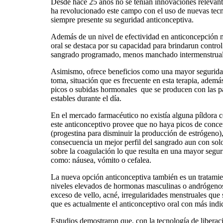
Desde hace 25 años no se tenían innovaciones relevante
ha revolucionado este campo con el uso de nuevas tecno
siempre presente su seguridad anticonceptiva.
Además de un nivel de efectividad en anticoncepción mu
oral se destaca por su capacidad para brindarun control
sangrado programado, menos manchado intermenstrual 
Asimismo, ofrece beneficios como una mayor seguridad 
toma, situación que es frecuente en esta terapia, ademá
picos o subidas hormonales que se producen con las pas
estables durante el día.
En el mercado farmacéutico no existía alguna píldora c
este anticonceptivo provee que no haya picos de concentr
(progestina para disminuir la producción de estrógeno)
consecuencia un mejor perfil del sangrado aun con solo 
sobre la coagulación lo que resulta en una mayor segu
como: náusea, vómito o cefalea.
La nueva opción anticonceptiva también es un tratamie
niveles elevados de hormonas masculinas o andrógenos 
exceso de vello, acné, irregularidades menstruales que
que es actualmente el anticonceptivo oral con más indi
Estudios demostraron que, con la tecnología de libera