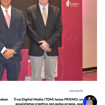
SIGUIENTE
deben
True Digital Media (TDM) lanza PRISMO: un
ecosistema creativo con pulso propio, que