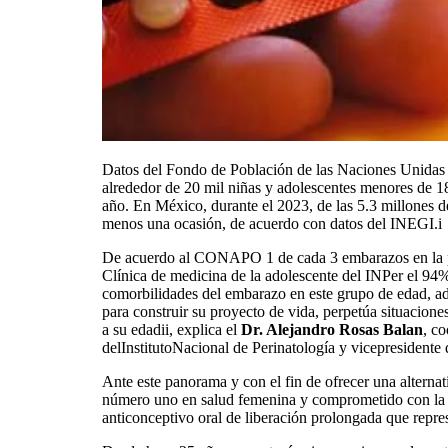
Datos del Fondo de Población de las Naciones Unidas 
alrededor de 20 mil niñas y adolescentes menores de 18
año. En México, durante el 2023, de las 5.3 millones 
menos una ocasión, de acuerdo con datos del INEGI.i
De acuerdo al CONAPO 1 de cada 3 embarazos en la po
Clínica de medicina de la adolescente del INPer el 94
comorbilidades del embarazo en este grupo de edad, ad
para construir su proyecto de vida, perpetúa situacione
a su edadii, explica el
Dr. Alejandro Rosas Balan
, c
delInstitutoNacional de Perinatología y vicepresident
Ante este panorama y con el fin de ofrecer una alternati
número uno en salud femenina y comprometido con la s
anticonceptivo oral de liberación prolongada que repres