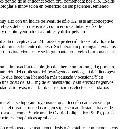
s dentro de la anticoncepción oral combinada; por ello, Exeltis
logías e innovación en beneficio de las pacientes, teniendo
y alto con un índice de Pearl de sólo 0.2, este anticonceptivo
 eficaz del ciclo menstrual, con menor cantidad y días de
y disminuyendo los calambres y dolor pélvico.
anticonceptiva con 24 horas de protección tras el olvido de la
s de un efecto neutro de peso. Su liberación prolongada evita los
tillas tradicionales, y se logra mantener niveles hormonales más
on la innovación tecnológica de liberación prolongada; por ello,
ación del etinilestradiol (estrógeno sintético), ni del dienogest
, lo que hace una liberación más pausada y ocasiona Y en
una dosis de 0.02 mg de etinilestradiol y sin efectos negativos
ridad cardiovascular. También reducimos efectos secundarios
nto eficazelhiperandrogenismo, una afección caracterizada por
en el organismo de las mujeres que se manifiestan a través de
 se asocia con el Síndrome de Ovario Poliquístico (SOP), por lo
caciones terapéuticas aprobadas.
ción prolongada, se mantienen dosis más estables con menos picos