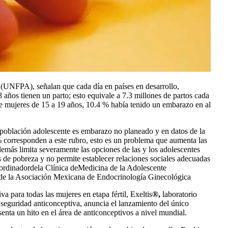
(UNFPA), señalan que cada día en países en desarrollo,
 años tienen un parto; esto equivale a 7.3 millones de partos cada
de mujeres de 15 a 19 años, 10.4 % había tenido un embarazo en al
blación adolescente es embarazo no planeado y en datos de la
% corresponden a este rubro, esto es un problema que aumenta las
emás limita severamente las opciones de las y los adolescentes
s de pobreza y no permite establecer relaciones sociales adecuadas
oordinadordela Clínica deMedicina de la Adolescente
e de la Asociación Mexicana de Endocrinología Ginecológica
va para todas las mujeres en etapa fértil, Exeltis
®,
laboratorio
eguridad anticonceptiva, anuncia el lanzamiento del único
enta un hito en el área de anticonceptivos a nivel mundial.