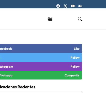
acebook
Like
X
Follow
nstagram
Follow
hatsapp
Compartir
icaciones Recientes