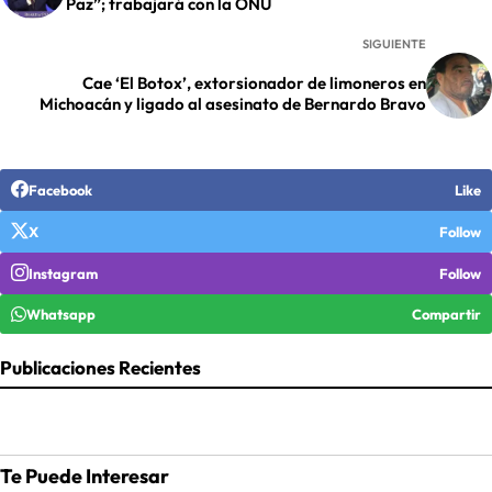
Paz”; trabajará con la ONU
SIGUIENTE
Cae ‘El Botox’, extorsionador de limoneros en
Michoacán y ligado al asesinato de Bernardo Bravo
Facebook
Like
X
Follow
Instagram
Follow
Whatsapp
Compartir
Publicaciones Recientes
Te Puede Interesar