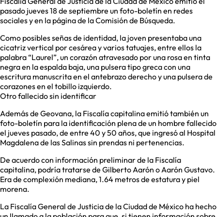
Fiscalía General de Justicia de la Ciudad de México emitió el
pasado jueves 18 de septiembre un foto-boletín en redes
sociales y en la página de la Comisión de Búsqueda.
Como posibles señas de identidad, la joven presentaba una
cicatriz vertical por cesárea y varios tatuajes, entre ellos la
palabra “Laurel”, un corazón atravesado por una rosa en tinta
negra en la espalda baja, una pulsera tipo greca con una
escritura manuscrita en el antebrazo derecho y una pulsera de
corazones en el tobillo izquierdo.
Otro fallecido sin identificar
Además de Geovana, la Fiscalía capitalina emitió también un
foto-boletín para la identificación plena de un hombre fallecido
el jueves pasado, de entre 40 y 50 años, que ingresó al Hospital
Magdalena de las Salinas sin prendas ni pertenencias.
De acuerdo con información preliminar de la Fiscalía
capitalina, podría tratarse de Gilberto Aarón o Aarón Gustavo.
Era de complexión mediana, 1.64 metros de estatura y piel
morena.
La Fiscalía General de Justicia de la Ciudad de México ha hecho
un llamado a la población para que, si tienen información sobre