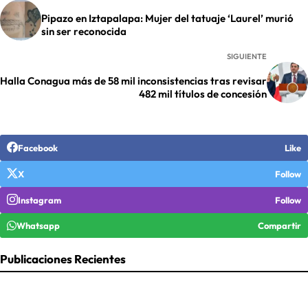
Pipazo en Iztapalapa: Mujer del tatuaje ‘Laurel’ murió
sin ser reconocida
SIGUIENTE
Halla Conagua más de 58 mil inconsistencias tras revisar
482 mil títulos de concesión
Facebook
Like
X
Follow
Instagram
Follow
Whatsapp
Compartir
Publicaciones Recientes