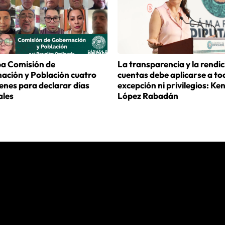
a Comisión de
La transparencia y la rendic
ación y Población cuatro
cuentas debe aplicarse a tod
enes para declarar días
excepción ni privilegios: Ke
ales
López Rabadán