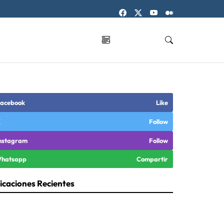
acebook
Like
X
Follow
nstagram
Follow
hatsapp
Compartir
icaciones Recientes