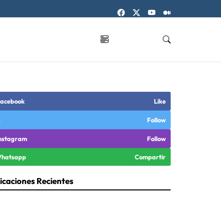
acebook
Like
X
Follow
nstagram
Follow
hatsapp
Compartir
icaciones Recientes