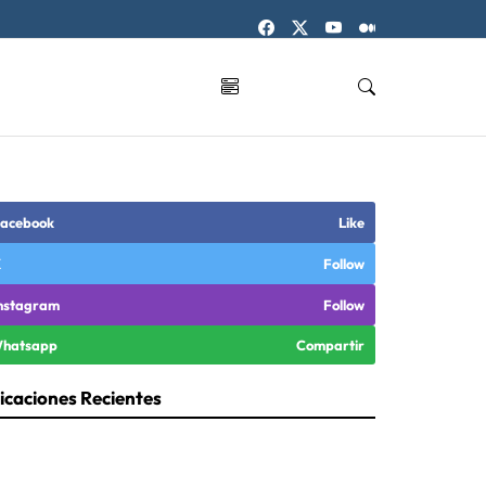
acebook
Like
X
Follow
nstagram
Follow
hatsapp
Compartir
icaciones Recientes