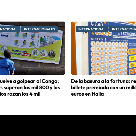
RNACIONAL
INTERNACIONALES
INTERNACIONAL
INTERNACION
uelve a golpear al Congo:
De la basura a la fortuna: r
 superan las mil 800 y los
billete premiado con un mill
os rozan los 4 mil
euros en Italia