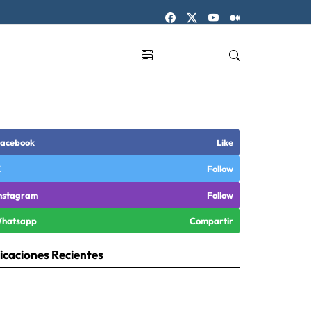
acebook
Like
X
Follow
nstagram
Follow
hatsapp
Compartir
icaciones Recientes