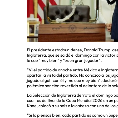
El presidente estadounidense, Donald Trump, aseg
Inglaterra, que se saldó el domingo con la victori
le cae “muy bien” y “es un gran jugador”.
“Vi el partido de anoche entre México e Inglaterr
apartar la vista del partido. No conozco a los ju
jugado al golf con él y me cae muy bien”, declar
polémica sanción revertida al delantero de la se
La Selección de Inglaterra derrotó el domingo por
cuartos de final de la Copa Mundial 2026 en un p
Kane, colocó a su país a la cabeza con uno de los 
“Si lo piensas bien, cada partido es como un Supe