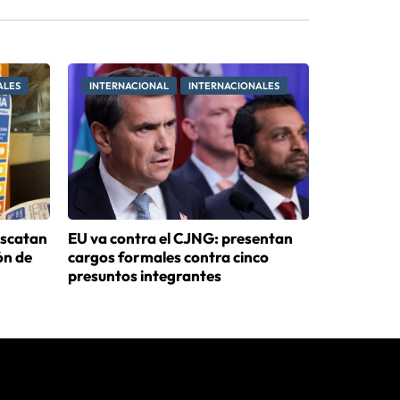
ALES
INTERNACIONAL
INTERNACIONALES
escatan
EU va contra el CJNG: presentan
ón de
cargos formales contra cinco
presuntos integrantes