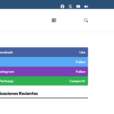
acebook
Like
X
Follow
nstagram
Follow
hatsapp
Compartir
icaciones Recientes