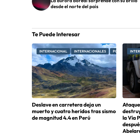
La aurora boreal sorprende con su brillo
desde el norte del país
Te Puede Interesar
INTERNACIONAL
INTERNACIONALES
PORTADA
INTE
Deslave en carretera deja un
Ataque
muerto y cuatro heridos tras sismo
destru
de magnitud 4.4 en Perú
la Vía
después
Abelard