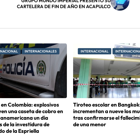
GRUPO MUNDO IMPERIAL PRESENTÓ SU
CARTELERA DE FIN DE AÑO EN ACAPULCO
RNACIONAL
INTERNACIONALES
INTERNACIONAL
INTERNACION
 en Colombia: explosivos
Tiroteo escolar en Bangkok
yen una caseta de cobro en
incrementan a nueve los mu
 Panamericana un día
tras confirmarse el fallecim
 de la investidura de
de una menor
o de la Espriella