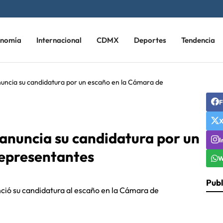
onomía
Internacional
CDMX
Deportes
Tendencia
nuncia su candidatura por un escaño en la Cámara de
F
anuncia su candidatura por un
I
Representantes
W
Publ
nció su candidatura al escaño en la Cámara de