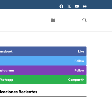
acebook
Like
X
Follow
nstagram
Follow
hatsapp
Compartir
icaciones Recientes