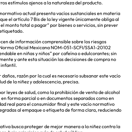
os estímulos ajenos a la naturaleza del producto.
 normativo actual presenta vacíos sustanciales en materia
 que el artículo 7 Bis de la ley vigente únicamente obliga al
el monto total a pagar” por bienes o servicios, sin prever
 etiquetado.
arecen de información comprensible sobre los riesgos
 la Norma Oficial Mexicana NOM-051-SCFI/SSA1-20102
dable en niñas y niños” por cafeína o edulcorantes; sin
ente y ante esta situación las decisiones de compra no
infantil.
r daños, razón por la cual es necesario subsanar este vacío
lud de la niñez y adolescencia, precisa.
por leyes de salud, como la prohibición de venta de alcohol
n en forma parcial o en documentos separados como en
lidad real para el consumidor final y este vacío normativo
tegradas al empaque o etiqueta de forma clara, reduciendo
iativa busca proteger de mejor manera a la niñez contra la