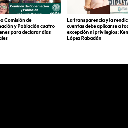
a Comisión de
La transparencia y la rendic
ación y Población cuatro
cuentas debe aplicarse a tod
enes para declarar días
excepción ni privilegios: Ke
ales
López Rabadán