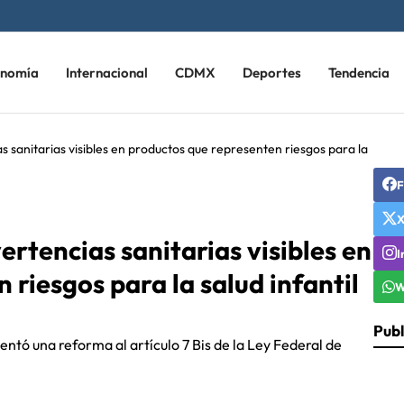
onomía
Internacional
CDMX
Deportes
Tendencia
 sanitarias visibles en productos que representen riesgos para la
F
rtencias sanitarias visibles en
I
riesgos para la salud infantil
W
Publ
ntó una reforma al artículo 7 Bis de la Ley Federal de