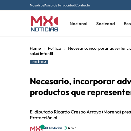
Nosotros
Aviso de Privacidad
Contacto
Nacional
Sociedad
Ec
Home
Política
Necesario, incorporar advertencias
salud infantil
POLÍTICA
Necesario, incorporar adve
productos que representen 
El diputado Ricardo Crespo Arroyo (Morena) prese
Protección al
MX Noticias
4 min