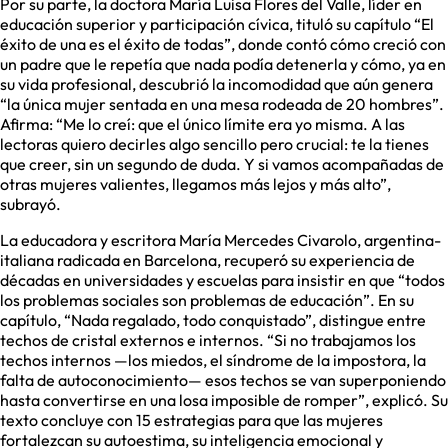
Por su parte, la doctora María Luisa Flores del Valle, líder en
educación superior y participación cívica, tituló su capítulo “El
éxito de una es el éxito de todas”, donde contó cómo creció con
un padre que le repetía que nada podía detenerla y cómo, ya en
su vida profesional, descubrió la incomodidad que aún genera
“la única mujer sentada en una mesa rodeada de 20 hombres”.
Afirma: “Me lo creí: que el único límite era yo misma. A las
lectoras quiero decirles algo sencillo pero crucial: te la tienes
que creer, sin un segundo de duda. Y si vamos acompañadas de
otras mujeres valientes, llegamos más lejos y más alto”,
subrayó.
La educadora y escritora María Mercedes Civarolo, argentina-
italiana radicada en Barcelona, recuperó su experiencia de
décadas en universidades y escuelas para insistir en que “todos
los problemas sociales son problemas de educación”. En su
capítulo, “Nada regalado, todo conquistado”, distingue entre
techos de cristal externos e internos. “Si no trabajamos los
techos internos —los miedos, el síndrome de la impostora, la
falta de autoconocimiento— esos techos se van superponiendo
hasta convertirse en una losa imposible de romper”, explicó. Su
texto concluye con 15 estrategias para que las mujeres
fortalezcan su autoestima, su inteligencia emocional y