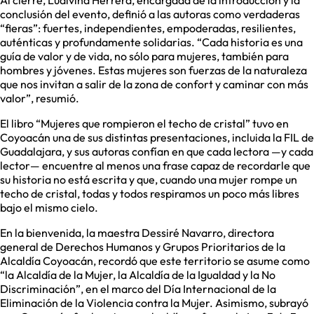
Al cierre, Ludivina Herrera, encargada de la introducción y la
conclusión del evento, definió a las autoras como verdaderas
“fieras”: fuertes, independientes, empoderadas, resilientes,
auténticas y profundamente solidarias. “Cada historia es una
guía de valor y de vida, no sólo para mujeres, también para
hombres y jóvenes. Estas mujeres son fuerzas de la naturaleza
que nos invitan a salir de la zona de confort y caminar con más
valor”, resumió.
El libro “Mujeres que rompieron el techo de cristal” tuvo en
Coyoacán una de sus distintas presentaciones, incluida la FIL de
Guadalajara, y sus autoras confían en que cada lectora —y cada
lector— encuentre al menos una frase capaz de recordarle que
su historia no está escrita y que, cuando una mujer rompe un
techo de cristal, todas y todos respiramos un poco más libres
bajo el mismo cielo.
En la bienvenida, la maestra Dessiré Navarro, directora
general de Derechos Humanos y Grupos Prioritarios de la
Alcaldía Coyoacán, recordó que este territorio se asume como
“la Alcaldía de la Mujer, la Alcaldía de la Igualdad y la No
Discriminación”, en el marco del Día Internacional de la
Eliminación de la Violencia contra la Mujer. Asimismo, subrayó