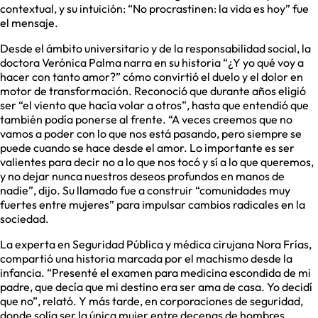
contextual, y su intuición: “No procrastinen: la vida es hoy” fue
el mensaje.
Desde el ámbito universitario y de la responsabilidad social, la
doctora Verónica Palma narra en su historia “¿Y yo qué voy a
hacer con tanto amor?” cómo convirtió el duelo y el dolor en
motor de transformación. Reconoció que durante años eligió
ser “el viento que hacía volar a otros”, hasta que entendió que
también podía ponerse al frente. “A veces creemos que no
vamos a poder con lo que nos está pasando, pero siempre se
puede cuando se hace desde el amor. Lo importante es ser
valientes para decir no a lo que nos tocó y sí a lo que queremos,
y no dejar nunca nuestros deseos profundos en manos de
nadie”, dijo. Su llamado fue a construir “comunidades muy
fuertes entre mujeres” para impulsar cambios radicales en la
sociedad.
La experta en Seguridad Pública y médica cirujana Nora Frías,
compartió una historia marcada por el machismo desde la
infancia. “Presenté el examen para medicina escondida de mi
padre, que decía que mi destino era ser ama de casa. Yo decidí
que no”, relató. Y más tarde, en corporaciones de seguridad,
donde solía ser la única mujer entre decenas de hombres,