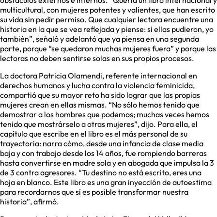
obstáculos externos e internos. “Quería un libro internacional y
multicultural, con mujeres potentes y valientes, que han escrito
su vida sin pedir permiso. Que cualquier lectora encuentre una
historia en la que se vea reflejada y piense: si ellas pudieron, yo
también”, señaló y adelantó que ya piensa en una segunda
parte, porque “se quedaron muchas mujeres fuera” y porque las
lectoras no deben sentirse solas en sus propios procesos.
La doctora Patricia Olamendi, referente internacional en
derechos humanos y lucha contra la violencia feminicida,
compartió que su mayor reto ha sido lograr que las propias
mujeres crean en ellas mismas. “No sólo hemos tenido que
demostrar a los hombres que podemos; muchas veces hemos
tenido que mostrárselo a otras mujeres”, dijo. Para ella, el
capítulo que escribe en el libro es el más personal de su
trayectoria: narra cómo, desde una infancia de clase media
baja y con trabajo desde los 14 años, fue rompiendo barreras
hasta convertirse en madre sola y en abogada que impulsa la 3
de 3 contra agresores. “Tu destino no está escrito, eres una
hoja en blanco. Este libro es una gran inyección de autoestima
para recordarnos que sí es posible transformar nuestra
historia”, afirmó.