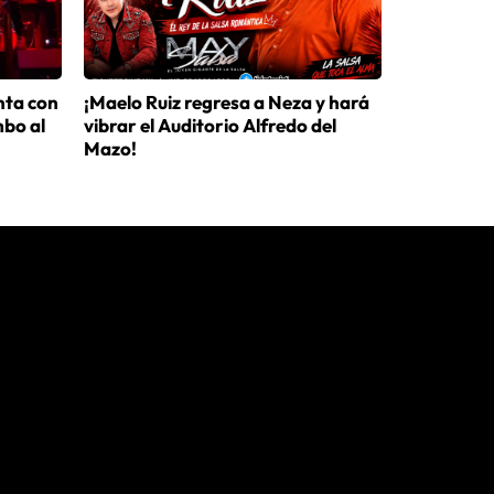
nta con
¡Maelo Ruiz regresa a Neza y hará
mbo al
vibrar el Auditorio Alfredo del
Mazo!