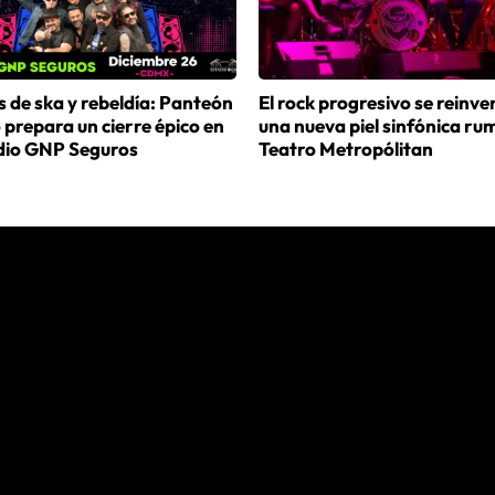
 de ska y rebeldía: Panteón
El rock progresivo se reinve
prepara un cierre épico en
una nueva piel sinfónica ru
adio GNP Seguros
Teatro Metropólitan