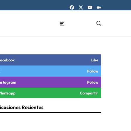
acebook
Like
X
Follow
nstagram
Follow
hatsapp
Compartir
icaciones Recientes