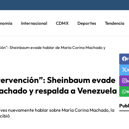
onomía
Internacional
CDMX
Deportes
Tendencia
nción”: Sheinbaum evade hablar de María Corina Machado y
F
ntervención”: Sheinbaum evade
I
achado y respalda a Venezuela
W
Publ
eves nuevamente hablar sobre María Corina Machado, la
cibió