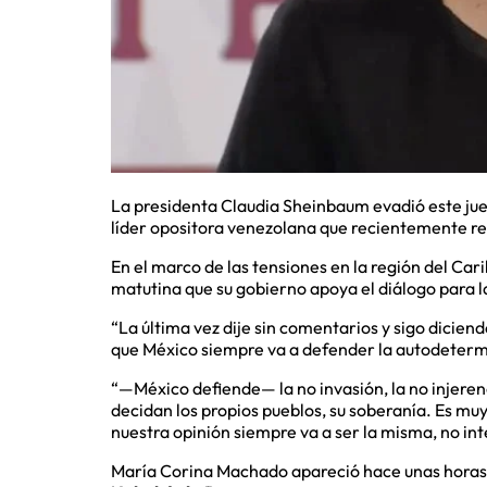
La presidenta Claudia Sheinbaum evadió este ju
líder opositora venezolana que recientemente rec
En el marco de las tensiones en la región del Ca
matutina que su gobierno apoya el diálogo para la
“La última vez dije sin comentarios y sigo dicien
que México siempre va a defender la autodetermin
“—México defiende— la no invasión, la no injerenc
decidan los propios pueblos, su soberanía. Es mu
nuestra opinión siempre va a ser la misma, no inte
María Corina Machado apareció hace unas horas 