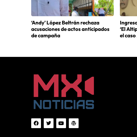
‘Andy’ López Beltrán rechaza
Ingresa
acusaciones de actos anticipados
‘El Alt
de campaña
el caso