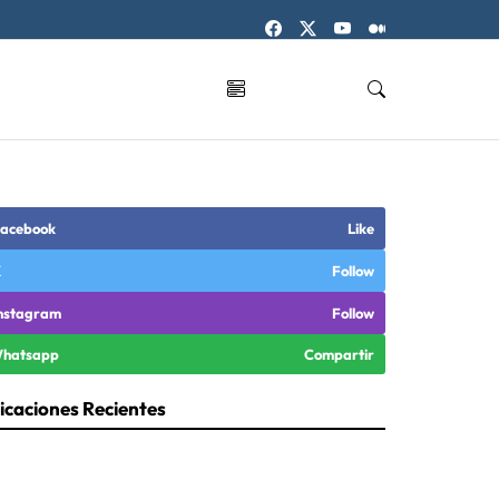
acebook
Like
X
Follow
nstagram
Follow
hatsapp
Compartir
icaciones Recientes