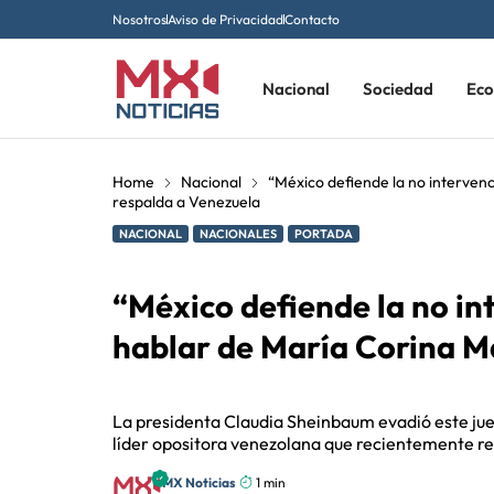
Nosotros
Aviso de Privacidad
Contacto
Nacional
Sociedad
Ec
Home
Nacional
“México defiende la no interve
respalda a Venezuela
NACIONAL
NACIONALES
PORTADA
“México defiende la no i
hablar de María Corina M
La presidenta Claudia Sheinbaum evadió este ju
líder opositora venezolana que recientemente re
MX Noticias
1 min