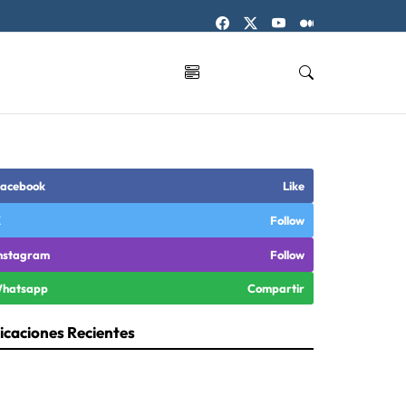
acebook
Like
X
Follow
nstagram
Follow
hatsapp
Compartir
icaciones Recientes