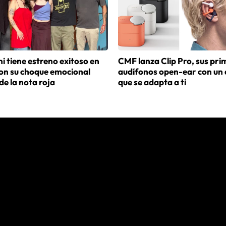
i tiene estreno exitoso en
CMF lanza Clip Pro, sus pri
con su choque emocional
audífonos open-ear con un 
de la nota roja
que se adapta a ti