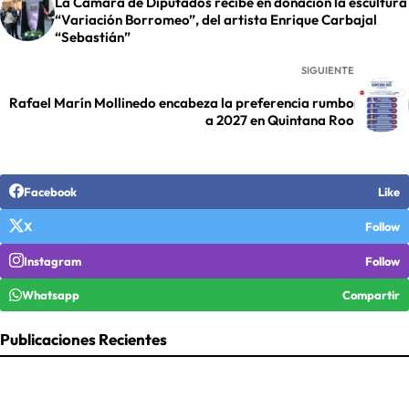
La Cámara de Diputados recibe en donación la escultura
“Variación Borromeo”, del artista Enrique Carbajal
“Sebastián”
SIGUIENTE
Rafael Marín Mollinedo encabeza la preferencia rumbo
a 2027 en Quintana Roo
Facebook
Like
X
Follow
Instagram
Follow
Whatsapp
Compartir
Publicaciones Recientes