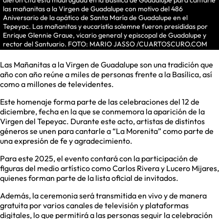
dieron cita esta madrugada en la Basílica de Guadalupe para cantarle
las mañanitas a la Virgen de Guadalupe con motivo del 486
Aniversario de la apático de Santa María de Guadalupe en el
Tepeyac. Las mañanitas y eucaristía solemne fueron presididas por
Enrique Glennie Graue, vicario general y episcopal de Guadalupe y
rector del Santuario. FOTO: MARIO JASSO /CUARTOSCURO.COM
Las Mañanitas a la Virgen de Guadalupe son una tradición que
año con año reúne a miles de personas frente a la Basílica, así
como a millones de televidentes.
Este homenaje forma parte de las celebraciones del 12 de
diciembre, fecha en la que se conmemora la aparición de la
Virgen del Tepeyac. Durante este acto, artistas de distintos
géneros se unen para cantarle a “La Morenita” como parte de
una expresión de fe y agradecimiento.
Para este 2025, el evento contará con la participación de
figuras del medio artístico como Carlos Rivera y Lucero Mijares,
quienes forman parte de la lista oficial de invitados.
Además, la ceremonia será transmitida en vivo y de manera
gratuita por varios canales de televisión y plataformas
digitales, lo que permitirá a las personas seguir la celebración