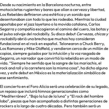
Desde su nacimiento en la Barcelona nocturna, entre
motocicletas rugientes y bares que olían a cerveza y libertad,
Los Rebeldes definieron una estética y un sonido que
desentonaban con todo lo que les rodeaba. Mientras la ciudad
apostaba por el jazz layetano o la movida catalana, Carlos
Segarra y compañía escogieron el camino del cuero, las botas y
el pulso salvaje del rockabilly. Su disco debut
Cervezas, chicas y
rockabilly
abrió una brecha que muchos hoy consideran
fundacional en el rock en español. Telonearon a Chuck Berry,
Los Ramones y Mike Oldfield, y vendieron cerca de un millón de
copias, siempre guiados por la intuición y la voz rasgada de
Segarra, un narrador que convirtió la rebeldía en un modo de
vida. “Siempre he sentido que la sangre de los mariachis, el
rock and roll y la carretera son la misma cosa”, ha dicho alguna
vez, y este debut en México es la materialización simbólica de
ese sentimiento.
El concierto en el Foro Alicia será una celebración de su legado,
un repaso que incluirá himnos generacionales como
“Mediterráneo”, “Bajo la luz de la luna” y “El rock del hombre
lobo”, piezas que han acompañado a distintas generaciones de
rockers a lo largo de cuatro décadas. Pero también será un