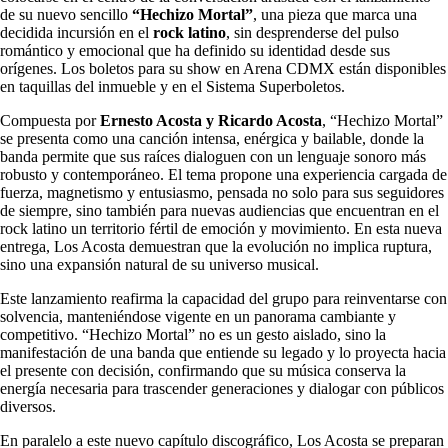
de su nuevo sencillo
“Hechizo Mortal”
, una pieza que marca una
decidida incursión en el
rock latino
, sin desprenderse del pulso
romántico y emocional que ha definido su identidad desde sus
orígenes. Los boletos para su show en Arena CDMX están disponibles
en taquillas del inmueble y en el Sistema Superboletos.
Compuesta por
Ernesto Acosta y Ricardo Acosta
, “Hechizo Mortal”
se presenta como una canción intensa, enérgica y bailable, donde la
banda permite que sus raíces dialoguen con un lenguaje sonoro más
robusto y contemporáneo. El tema propone una experiencia cargada de
fuerza, magnetismo y entusiasmo, pensada no solo para sus seguidores
de siempre, sino también para nuevas audiencias que encuentran en el
rock latino un territorio fértil de emoción y movimiento. En esta nueva
entrega, Los Acosta demuestran que la evolución no implica ruptura,
sino una expansión natural de su universo musical.
Este lanzamiento reafirma la capacidad del grupo para reinventarse con
solvencia, manteniéndose vigente en un panorama cambiante y
competitivo. “Hechizo Mortal” no es un gesto aislado, sino la
manifestación de una banda que entiende su legado y lo proyecta hacia
el presente con decisión, confirmando que su música conserva la
energía necesaria para trascender generaciones y dialogar con públicos
diversos.
En paralelo a este nuevo capítulo discográfico, Los Acosta se preparan