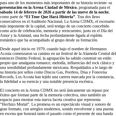
para uno de los momentos más importantes de su historia reciente: su
presentación en la Arena Ciudad de México
, programada para el
sábado 14 de febrero de 2026 a partir de las nueve de la noche
,
como parte de
“El Tour Que Hará Histeria”
. Tras dos lleno
consecutivos en el Auditorio Nacional, La Arena CDMX, el escenario
más imponente de la capital, será testigo de un concierto concebido
como acto de celebración, memoria y reencuentro, justo en el Día del
Amor y la Amistad, una fecha profundamente ligada al espíritu
romántico que ha acompañado al grupo desde su formación.
Desde aquel inicio en 1979, cuando bajo el nombre de Hermanos
Acosta comenzaron su camino en un festival de la Alameda Central del
entonces Distrito Federal, la agrupación ha sabido construir un estilo
propio que amalgama romance, melodía, influencias del rock clásico y
una sensibilidad profundamente mexicana. Respaldados a lo largo de
su historia por sellos como Discos Gas, Peerless, Disa y Fonovisa
Records, Los Acosta han tejido una carrera marcada por la constancia,
la fidelidad a su esencia y una notable presencia escénica.
El concierto en la Arena CDMX no será únicamente un repaso por
éxitos que forman parte de la memoria colectiva, sino también un
espacio para mostrar esta nueva faceta creativa que representa
“Hechizo Mortal”. La promesa es un espectáculo visual y sonoro de
gran formato, con arreglos modernos, sonido envolvente y una puesta
en escena que honrará tanto el pasado como el presente de una banda