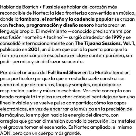
Hablar de Bostich + Fussible es hablar del corazón más
reconocible de Nortec: la idea fronteriza convertida en música,
donde la
tambora, el norteño y la cadencia popular
se cruzan
con
techno, programación y diseño sonoro
hasta crear un
lenguaje propio. El movimiento —conocido precisamente por
esa fusión “norteño + techno”— surgió alrededor de
1999
y se
consolidó internacionalmente con
The Tijuana Sessions, Vol. 1
,
publicado en
2001
, un álbum que abrió la puerta para que la
frontera mexicana se escuchara en clave contemporánea, sin
pedir permiso y sin disfrazar su acento.
Por eso el anuncio del
Full Band Show
en La Maraka tiene un
peso particular: porque lo que en estudio suele construirse
como collage de texturas, loops y samples, aquí adquiere
respiración, sudor y músculo escénico. Ver este concepto con
banda completa implica escuchar cómo el beat deja de ser una
línea invisible y se vuelve pulso compartido; cómo las capas
electrónicas, en vez de encerrar a la música en la precisión de
la máquina, la empujan hacia la energía del directo, con
arreglos que ganan dimensión cuando la percusión, los metales
y el groove toman el escenario. Es Nortec ampliado: el mismo
ADN, pero con un cuerpo más grande.