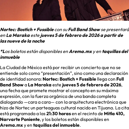
Nortec: Bostich + Fussible
con su
Full Band Show
se presentará
en
La Maraka
este
jueves 5 de febrero de 2026 a partir de
las nueve de la noche
*L
os boletos están disponibles en
Arema.mx
y en
taquillas del
inmueble
La Ciudad de México está por recibir un concierto que no se
entiende solo como “presentación”, sino como una declaración
de identidad sonora:
Nortec: Bostich + Fussible
llega con
Full
Band Show
a
La Maraka
este
jueves 5 de febrero de 2026
,
una fecha que promete mostrar el concepto en su máxima
expresión, con la fuerza orgánica de una banda completa
dialogando —cara a cara— con la arquitectura electrónica que
hizo de Nortec un parteaguas cultural nacido en Tijuana. La cita
está programada a las
21:30 horas
en el recinto de
Mitla 410,
Narvarte Poniente
, y los boletos están disponibles en
Arema.mx
y en
taquillas del inmueble
.