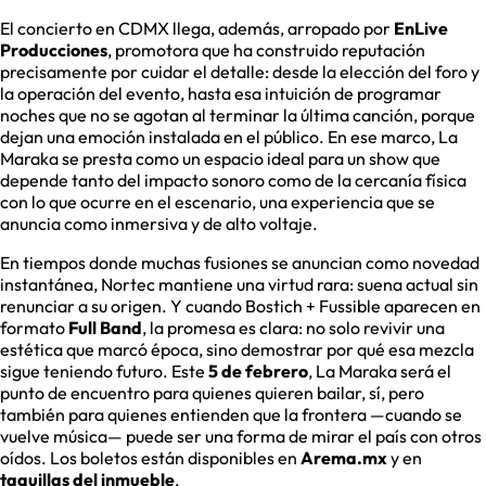
El concierto en CDMX llega, además, arropado por
EnLive
Producciones
, promotora que ha construido reputación
precisamente por cuidar el detalle: desde la elección del foro y
la operación del evento, hasta esa intuición de programar
noches que no se agotan al terminar la última canción, porque
dejan una emoción instalada en el público. En ese marco, La
Maraka se presta como un espacio ideal para un show que
depende tanto del impacto sonoro como de la cercanía física
con lo que ocurre en el escenario, una experiencia que se
anuncia como inmersiva y de alto voltaje.
En tiempos donde muchas fusiones se anuncian como novedad
instantánea, Nortec mantiene una virtud rara: suena actual sin
renunciar a su origen. Y cuando Bostich + Fussible aparecen en
formato
Full Band
, la promesa es clara: no solo revivir una
estética que marcó época, sino demostrar por qué esa mezcla
sigue teniendo futuro. Este
5 de febrero
, La Maraka será el
punto de encuentro para quienes quieren bailar, sí, pero
también para quienes entienden que la frontera —cuando se
vuelve música— puede ser una forma de mirar el país con otros
oídos. Los boletos están disponibles en
Arema.mx
y en
taquillas del inmueble
.