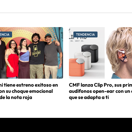
ENCIA
TENDENCIA
i tiene estreno exitoso en
CMF lanza Clip Pro, sus pri
con su choque emocional
audífonos open-ear con un 
de la nota roja
que se adapta a ti