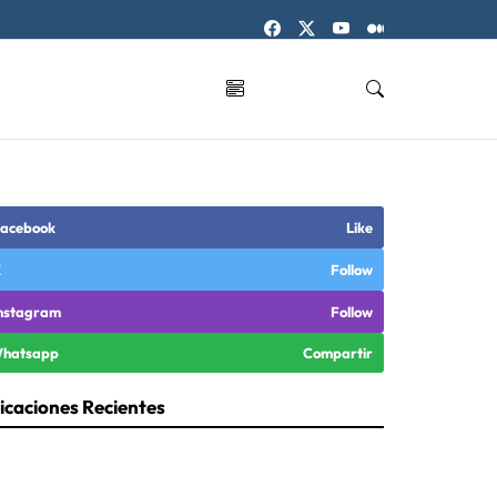
acebook
Like
X
Follow
nstagram
Follow
hatsapp
Compartir
icaciones Recientes