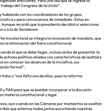
rganizan elecciones. Pero una vez que se ingrese la
 trabajo del Congreso de la Unión”.
y hablando con los coordinadores de los grupos
niciativa y para convocarnos de inmediato. Estoy en
 Aunque recordó que la presidenta decidirá si selecciona
 o a la de Senadores.
eforma electoral se integra la revocación de mandato, que
o la eliminación del fuero constitucional.
uerdo al que se debe llegar, incluso antes de presentar la
do actores políticos aliados con características de lealtad e
os en conocer los alcances de la iniciativa, sus
tación formal”.
rtidos o “nos falta uno de ellos, pues la reforma
I y PAN para que se puedan incorporar a la discusión
n materia constitucional y legal.
greso, aun cuando en las Cámaras por momentos se exaltan
ferible que estemos todos juntos escuchando nuestras