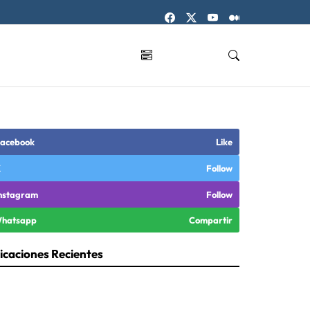
acebook
Like
X
Follow
nstagram
Follow
hatsapp
Compartir
icaciones Recientes