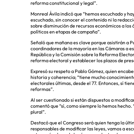
reforma constitucional y legal”.
Monreal Ávila indicó que “hemos escuchado y hay
escuchado, sin conocer el contenido ni la redacc
sobre disminución de recursos económicos a los ó
políticos en etapas de campaña”.
Señaló que mañana es clave porque asistirán a Pa
coordinadores de la mayoría en las Cámaras a est
República y la Comisión sobre la Reforma Elector
reforma electoral y establecer los plazos de prese
Expresó su respeto a Pablo Gómez, quien encabez
historia y coherencia; “tiene mucho conocimient
electorales últimas, desde el 77. Entonces, sí tie
reformas”.
Al ser cuestionado si están dispuestos a modifica
comentó que “sí, como siempre lo hemos hecho. V
plural”.
Destacó que el Congreso será quien tenga la últ
responsables de modificar las leyes, vamos a escu