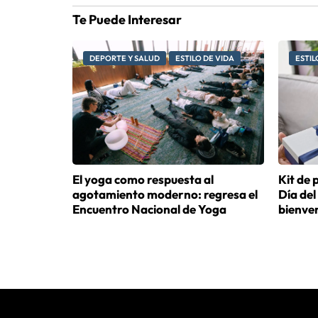
Te Puede Interesar
DEPORTE Y SALUD
ESTILO DE VIDA
ESTIL
El yoga como respuesta al
Kit de 
agotamiento moderno: regresa el
Día del
Encuentro Nacional de Yoga
bienve