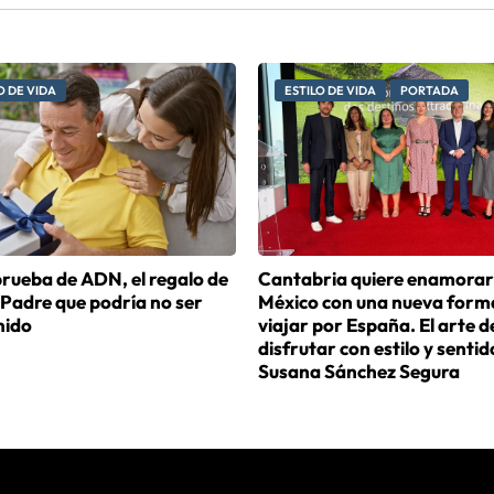
O DE VIDA
ESTILO DE VIDA
PORTADA
prueba de ADN, el regalo de
Cantabria quiere enamorar
 Padre que podría no ser
México con una nueva form
nido
viajar por España. El arte d
disfrutar con estilo y sentid
Susana Sánchez Segura