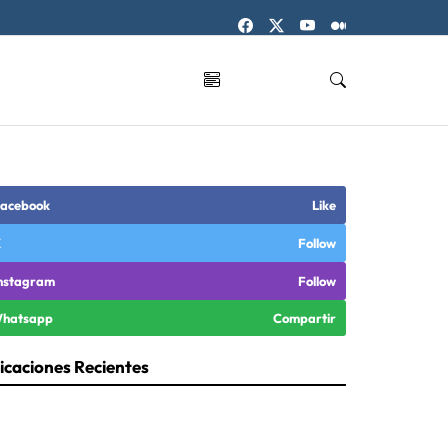
acebook
Like
X
Follow
nstagram
Follow
hatsapp
Compartir
icaciones Recientes