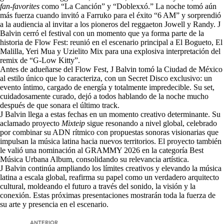
fan-favorites
como “La Canción” y “Doblexxó.” La noche tomó aún
más fuerza cuando invitó a Farruko para el éxito “6 AM” y sorprendió
a la audiencia al invitar a los pioneros del reggaeton Jowell y Randy. J
Balvin cerró el festival con un momento que ya forma parte de la
historia de Flow Fest: reunió en el escenario principal a El Bogueto, El
Malilla, Yeri Mua y Uzielito Mix para una explosiva interpretación del
remix de “G-Low Kitty”.
Antes de adueñarse del Flow Fest, J Balvin tomó la Ciudad de México
al estilo único que lo caracteriza, con un Secret Disco exclusivo: un
evento íntimo, cargado de energía y totalmente impredecible. Su set,
cuidadosamente curado, dejó a todos hablando de la noche mucho
después de que sonara el último track.
J Balvin llega a estas fechas en un momento creativo determinante. Su
aclamado proyecto
Mixteip
sigue resonando a nivel global, celebrado
por combinar su ADN rítmico con propuestas sonoras visionarias que
impulsan la música latina hacia nuevos territorios. El proyecto también
le valió una nominación al GRAMMY 2026 en la categoría Best
Música Urbana Album, consolidando su relevancia artística.
J Balvin continúa ampliando los límites creativos y elevando la música
latina a escala global, reafirma su papel como un verdadero arquitecto
cultural, moldeando el futuro a través del sonido, la visión y la
conexión. Estas próximas presentaciones mostrarán toda la fuerza de
su arte y presencia en el escenario.
ANTERIOR