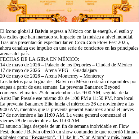
El ícono global
J Balvin
regresa a México con la energía, el estilo y
los éxitos que han marcado su impacto en la música a nivel mundial.
Tras una presentación espectacular en Coca-Cola Flow Fest 2025,
ahora canaliza ese impulso en una serie de conciertos en las principales
arenas del país.
FECHAS DE LA GIRA EN MÉXICO:
14 de mayo de 2026 – Palacio de los Deportes – Ciudad de México
17 de mayo de 2026 – Arena VFG – Guadalajara
20 de mayo de 2026 – Arena Monterrey – Monterrey
Los boletos para la gira de J Balvin en México estarán disponibles por
etapas a partir de esta semana. La preventa Banamex Beyond
comienza el martes 25 de noviembre a las 9:00 AM, seguida de la
Artist Fan Presale ese mismo día de 1:00 PM a 11:50 PM, hora local.
La preventa Banamex Elite inicia el miércoles 26 de noviembre a las
9:00 AM, mientras que la preventa general Banamex abrirá el jueves
27 de noviembre a las 11:00 AM. La venta general comenzará el
viernes 28 de noviembre a las 11:00 AM.
El anuncio llega después de un fin de semana inolvidable en Flow
Fest, donde J Balvin ofreció un show contundente que recorrió himnos
globales como “Reggaeton”, “I Like It”, “Con Altura” y más, hasta