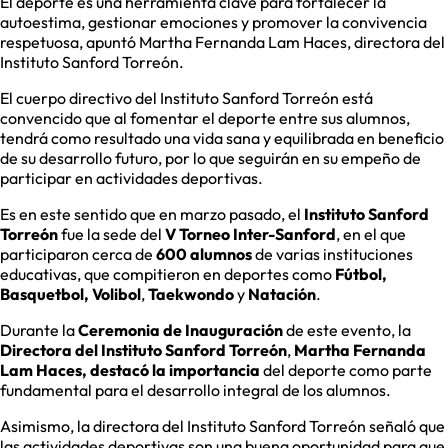
El deporte es una herramienta clave para fortalecer la
autoestima, gestionar emociones y promover la convivencia
respetuosa, apuntó Martha Fernanda Lam Haces, directora del
Instituto Sanford Torreón.
El cuerpo directivo del Instituto Sanford Torreón está
convencido que al fomentar el deporte entre sus alumnos,
tendrá como resultado una vida sana y equilibrada en beneficio
de su desarrollo futuro, por lo que seguirán en su empeño de
participar en actividades deportivas.
Es en este sentido que en marzo pasado, el
Instituto Sanford
Torreón
fue la sede del
V Torneo Inter-Sanford
, en el que
participaron cerca de
600 alumnos
de varias instituciones
educativas, que compitieron en deportes como
Fútbol,
Basquetbol, Volibol
,
Taekwondo
y
Natación
.
Durante la
Ceremonia de Inauguración
de este evento, la
Directora del Instituto Sanford Torreón
,
Martha Fernanda
Lam Haces, destacó la importancia
del deporte como parte
fundamental para el desarrollo integral de los alumnos.
Asimismo, la directora del Instituto Sanford Torreón señaló que
las actividades deportivas son una buena oportunidad para que