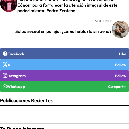
Cáncer para fortalecer la atención integral de este
padecimiento: Pedro Zenteno
SIGUIENTE
Salud sexual en pareja: ¿cómo hablarlo sin pena?
Facebook
Like
X
Follow
Instagram
Follow
Whatsapp
Compartir
Publicaciones Recientes
Te Puede Interesar