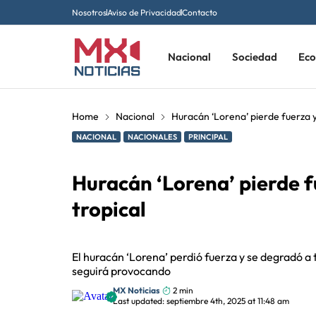
Nosotros
Aviso de Privacidad
Contacto
Nacional
Sociedad
Ec
Home
Nacional
Huracán ‘Lorena’ pierde fuerza 
NACIONAL
NACIONALES
PRINCIPAL
Huracán ‘Lorena’ pierde 
tropical
El huracán ‘Lorena’ perdió fuerza y se degradó a 
seguirá provocando
MX Noticias
2 min
Last updated: septiembre 4th, 2025 at 11:48 am