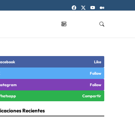
acebook
Like
X
Follow
nstagram
Follow
hatsapp
Compartir
icaciones Recientes