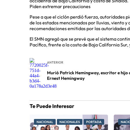
occidental de Baja California y costa de Sinaloa.
Piden extremar precauciones
Pese a que el ciclón perdió fuerza, autoridades 
de los estados mencionados por lluvias, viento y 
recomendaciones emitidas por las autoridades de
El SMN agregó que se prevé que el sistema contin
Pacífico, frente a la costa de Baja California Sur,
ANTERIOR
Murió Patrick Hemingway, escritor e hijo 
Ernest Hemingway
Te Puede Interesar
NACIONAL
NACIONALES
PORTADA
NACI