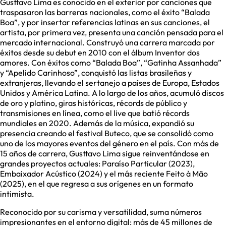
Gusttavo Lima es conocido en el exterior por canciones que
traspasaron las barreras nacionales, como el éxito “Balada
Boa”, y por insertar referencias latinas en sus canciones, el
artista, por primera vez, presenta una canción pensada para el
mercado internacional. Construyó una carrera marcada por
éxitos desde su debut en 2010 con el álbum Inventor dos
amores. Con éxitos como “Balada Boa”, “Gatinha Assanhada”
y “Apelido Carinhoso”, conquistó las listas brasileñas y
extranjeras, llevando el sertanejo a países de Europa, Estados
Unidos y América Latina. A lo largo de los años, acumuló discos
de oro y platino, giras históricas, récords de público y
transmisiones en línea, como el live que batió récords
mundiales en 2020. Además de la música, expandió su
presencia creando el festival Buteco, que se consolidó como
uno de los mayores eventos del género en el país. Con más de
15 años de carrera, Gusttavo Lima sigue reinventándose en
grandes proyectos actuales: Paraíso Particular (2023),
Embaixador Acústico (2024) y el más reciente Feito à Mão
(2025), en el que regresa a sus orígenes en un formato
intimista.
Reconocido por su carisma y versatilidad, suma números
impresionantes en el entorno digital: más de 45 millones de