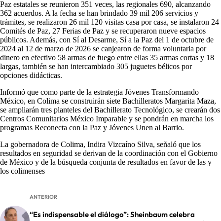
Paz estatales se reunieron 351 veces, las regionales 690, alcanzando
362 acuerdos. A la fecha se han brindado 39 mil 206 servicios y
trámites, se realizaron 26 mil 120 visitas casa por casa, se instalaron 24
Comités de Paz, 27 Ferias de Paz y se recuperaron nueve espacios
públicos. Además, con Sí al Desarme, Sí a la Paz del 1 de octubre de
2024 al 12 de marzo de 2026 se canjearon de forma voluntaria por
dinero en efectivo 58 armas de fuego entre ellas 35 armas cortas y 18
largas, también se han intercambiado 305 juguetes bélicos por
opciones didácticas.
Informó que como parte de la estrategia Jóvenes Transformando
México, en Colima se construirán siete Bachilleratos Margarita Maza,
se ampliarán tres planteles del Bachillerato Tecnológico, se crearán dos
Centros Comunitarios México Imparable y se pondrán en marcha los
programas Reconecta con la Paz y Jóvenes Unen al Barrio.
La gobernadora de Colima, Indira Vizcaíno Silva, señaló que los
resultados en seguridad se derivan de la coordinación con el Gobierno
de México y de la búsqueda conjunta de resultados en favor de las y
los colimenses
ANTERIOR
“Es indispensable el diálogo”: Sheinbaum celebra