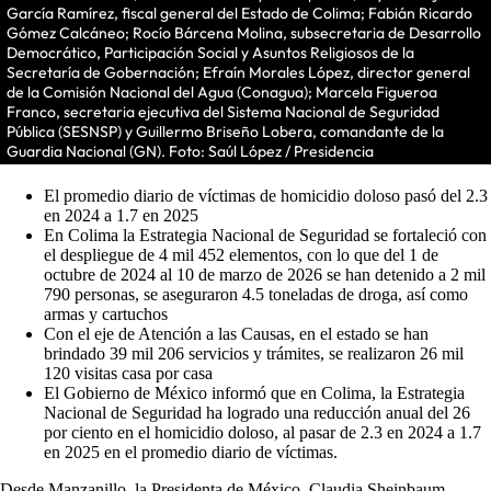
García Ramírez, fiscal general del Estado de Colima; Fabián Ricardo
Gómez Calcáneo; Rocío Bárcena Molina, subsecretaria de Desarrollo
Democrático, Participación Social y Asuntos Religiosos de la
Secretaría de Gobernación; Efraín Morales López, director general
de la Comisión Nacional del Agua (Conagua); Marcela Figueroa
Franco, secretaria ejecutiva del Sistema Nacional de Seguridad
Pública (SESNSP) y Guillermo Briseño Lobera, comandante de la
Guardia Nacional (GN). Foto: Saúl López / Presidencia
El promedio diario de víctimas de homicidio doloso pasó del 2.3
en 2024 a 1.7 en 2025
En Colima la Estrategia Nacional de Seguridad se fortaleció con
el despliegue de 4 mil 452 elementos, con lo que del 1 de
octubre de 2024 al 10 de marzo de 2026 se han detenido a 2 mil
790 personas, se aseguraron 4.5 toneladas de droga, así como
armas y cartuchos
Con el eje de Atención a las Causas, en el estado se han
brindado 39 mil 206 servicios y trámites, se realizaron 26 mil
120 visitas casa por casa
El Gobierno de México informó que en Colima, la Estrategia
Nacional de Seguridad ha logrado una reducción anual del 26
por ciento en el homicidio doloso, al pasar de 2.3 en 2024 a 1.7
en 2025 en el promedio diario de víctimas.
Desde Manzanillo, la Presidenta de México, Claudia Sheinbaum