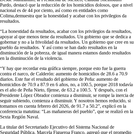
Pardo, destacó que la reducción de los homicidios dolosos, que a nivel
nacional es de 44 por ciento, así como en entidades como
Colima,demuestra que la honestidad y acabar con los privilegios da
resultados.
“La honestidad da resultados, acabar con los privilegios da resultados,
apoyar al que menos tiene da resultados. Un gobierno que se dedica a
gobernar y no a la frivolidad da resultados. Un gobierno que cree en su
pueblo da resultados. Y así como se han dado resultados en la
disminución de la pobreza, de igual manera estamos dando resultados
en la disminución de la violencia.
“Y hay que recordar esta gráfica siempre, porque esto fue la guerra
contra el narco, de Calderón: aumento de homicidios de 28.6 a 70.9
diarios. Este fue el resultado del gobierno de Peña: aumento de
homicidios de 70.9 a 87.9 en 6 años, no, a 100.5, porque 2018 todavía
es el año de Peña Nieto, fíjense, de 63.2 a 100.5. Y después, con el
Presidente López Obrador comienza a disminuir, se rompe la inercia de
seguir subiendo, comienza a disminuir. Y nosotros hemos reducido, si
tomamos en cuenta febrero del 2026, de 91.7 a 50.2”, explicó en la
conferencia matutina: “Las mañaneras del pueblo”, que se realizó en la
Sexta Región Naval.
La titular del Secretariado Ejecutivo del Sistema Nacional de
Seguridad Pública, Marcela Figueroa Franco, agregó que el promedio