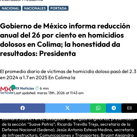
NACIONAL
NACIONALES
PORTADA
Gobierno de México informa reducción
anual del 26 por ciento en homicidios
dolosos en Colima; la honestidad da
resultados: Presidenta
El promedio diario de víctimas de homicidio doloso pasó del 2.3
en 2024 a 1.7 en 2025 En Colima la
Manzanillo, Colima, México, 13 de marzo de 2026. La doctora Claudia
Sheinbaum Pardo, presidenta Constitucional de los Estados Unidos
MX Noticias
6 min
Mexicanos en conferencia de prensa matutina, “Conferencia del
Last updated: marzo 13th, 2026 at 11:43 am
Pueblo” desde Colima. La acompañan Indira Vizcaíno Silva,
gobernadora Constitucional del Estado de Colima; Omar García
Harfuch, secretario de Seguridad y Protección Ciudadana (SSPC);
Raymundo Pedro Morales Ángeles, secretario de Marina (Semar);
Bulmaro Juárez Pérez, divulgador de lenguas originarias, presentador
de la sección “Suave Patria”; Ricardo Trevilla Trejo, secretario de la
Defensa Nacional (Sedena); Jesús Antonio Esteva Medina, secretario
de Infraestructura, Comunicaciones y Transportes; Bryant Alejandro