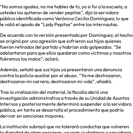
“No somos iguales, no me hables de tú, yo si fui a la escuela, a
ustedes los quitaron de vender pepitas”, dijo la servidora
pública identificada como Verónica Cecilia Domínguez; lo que
le valió el apodo de “Lady Pepitas” entre los internautas.
De acuerdo con la versión presentada por Domínguez, el hecho
se originó por una agresión que sufrieron sus hijos quienes
fueron retirados del partido y habrían sido golpeados. “Se
adelantaron para que ellos quedaran como víctimas y nosotros
fuéramos los malos”, aclaró.
Además, señaló que sus hijos ya presentaron una denuncia
contra la policía auxiliar por el abuso. “Ya me destrozaron,
destrozaron mi carrera, destrozaron mi vida”, añadió.
Tras la viralización del material, la fiscalía abrió una
investigación administrativa a través de su Unidad de Asuntos
Internos y posteriormente determinó suspender a la servidora
pública, en tanto se desarrolla el procedimiento que podría
derivar en sanciones mayores.
La institución subrayó que no tolerará conductas que vulneren
la dignidad de otras personas, ya sean ciudadanos o servidores