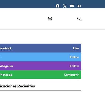
acebook
Like
X
Follow
nstagram
Follow
hatsapp
Compartir
icaciones Recientes