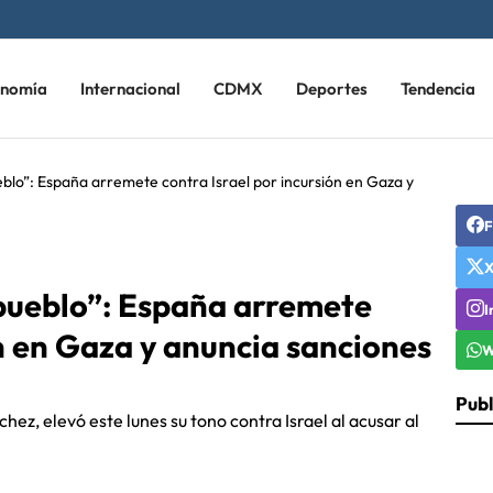
onomía
Internacional
CDMX
Deportes
Tendencia
eblo”: España arremete contra Israel por incursión en Gaza y
F
 pueblo”: España arremete
I
ón en Gaza y anuncia sanciones
W
Publ
ez, elevó este lunes su tono contra Israel al acusar al