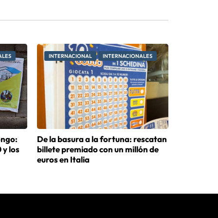
ALES
INTERNACIONAL
INTERNACIONALES
ongo:
De la basura a la fortuna: rescatan
 y los
billete premiado con un millón de
euros en Italia