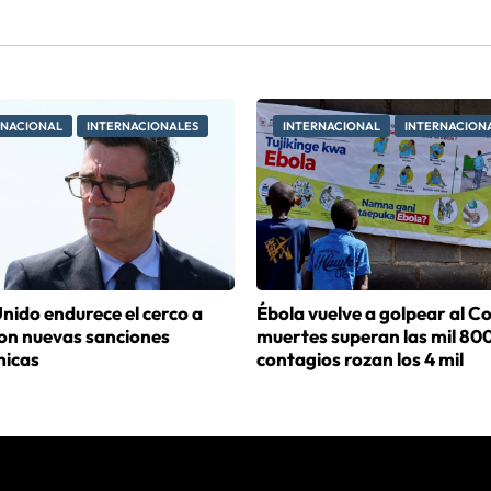
RNACIONAL
INTERNACIONALES
INTERNACIONAL
INTERNACION
nido endurece el cerco a
Ébola vuelve a golpear al C
con nuevas sanciones
muertes superan las mil 800
icas
contagios rozan los 4 mil