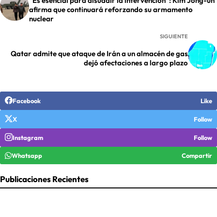
“Es esencial para disuadir la intervención”: Kim Jong-un
afirma que continuará reforzando su armamento
nuclear
SIGUIENTE
Qatar admite que ataque de Irán a un almacén de gas
dejó afectaciones a largo plazo
Facebook
Like
X
Follow
Instagram
Follow
Whatsapp
Compartir
Publicaciones Recientes