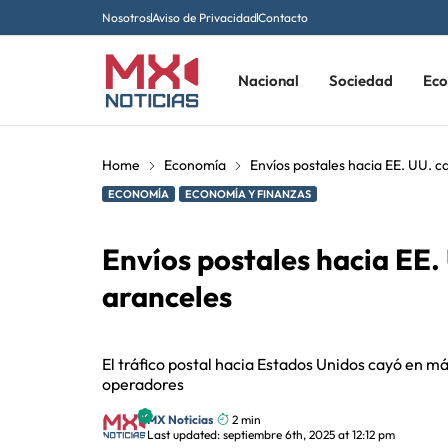
Nosotros
Aviso de Privacidad
Contacto
Nacional
Sociedad
Ec
Home
Economía
Envíos postales hacia EE. UU. c
ECONOMÍA
ECONOMÍA Y FINANZAS
Envíos postales hacia EE.
aranceles
El tráfico postal hacia Estados Unidos cayó en má
operadores
MX Noticias
2 min
Last updated: septiembre 6th, 2025 at 12:12 pm