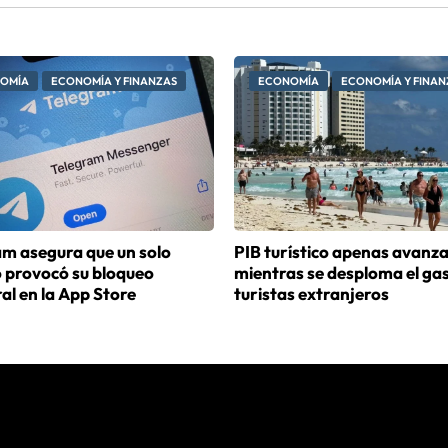
OMÍA
ECONOMÍA Y FINANZAS
ECONOMÍA
ECONOMÍA Y FINAN
am asegura que un solo
PIB turístico apenas avanza
o provocó su bloqueo
mientras se desploma el ga
l en la App Store
turistas extranjeros