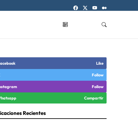
acebook
Like
X
Follow
nstagram
Follow
hatsapp
Compartir
icaciones Recientes