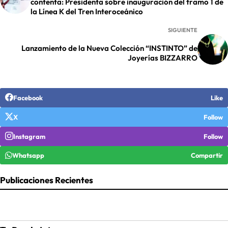
contenta: Presidenta sobre inauguración del tramo 1 de
la Línea K del Tren Interoceánico
SIGUIENTE
Lanzamiento de la Nueva Colección “INSTINTO” de
Joyerías BIZZARRO
Facebook
Like
X
Follow
Instagram
Follow
Whatsapp
Compartir
Publicaciones Recientes