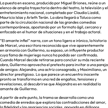
La puesta en escena, producida por Miguel Briones, reúne a un
elenco de amplia trayectoria dentro del teatro, la televisión y el
entretenimiento nacional, completado por Claudia Lizaldi,
Mauricio Islas y Arleth Terán. La obra llegará a Toluca como
parte de la circulación nacional de las grandes comedias
contemporáneas, apostando por un formato ágil, cercano y
enfocado en el humor de situaciones y en el trabajo actoral.
“El amante infiel” narra, con un tono ligero e irónico, la historia
de Marcel, una escritora reconocida que vive aparentemente
en armonía con Guillermo, su esposo, un influyente productor
cuya fama de mujeriego nunca ha podido ser confirmada.
Cuando Marcel decide retirarse para concluir su más reciente
obra, Guillermo aprovecha el pretexto para invitar a una pareja
de amigos: Alejandra, una actriz consagrada, y Maximiliano, un
director prestigioso. Lo que parece un encuentro inocente
pronto se transforma en una red de engaños, tensiones y
revelaciones, al descubrirse que Alejandra es en realidad la
amante de Guillermo.
A partir de este punto, la trama se desarrolla como una
comedia de enredos que explora las contradicciones del amor,
la fidelidad y las apariencias sociales, apoyada en diálogos