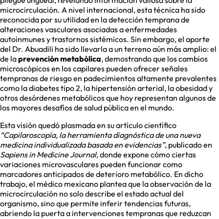
pliegue ungueal, revelando información valiosa sobre la
microcirculación. A nivel internacional, esta técnica ha sido
reconocida por su utilidad en la detección temprana de
alteraciones vasculares asociadas a enfermedades
autoinmunes y trastornos sistémicos. Sin embargo, el aporte
del Dr. Abuadili ha sido llevarla a un terreno aún más amplio: el
de la
prevención metabólica
, demostrando que los cambios
microscópicos en los capilares pueden ofrecer señales
tempranas de riesgo en padecimientos altamente prevalentes
como la diabetes tipo 2, la hipertensión arterial, la obesidad y
otros desórdenes metabólicos que hoy representan algunos de
los mayores desafíos de salud pública en el mundo.
Esta visión quedó plasmada en su artículo científico
“Capilaroscopía, la herramienta diagnóstica de una nueva
medicina individualizada basada en evidencias”
, publicado en
Sapiens in Medicine Journal
, donde expone cómo ciertas
variaciones microvasculares pueden funcionar como
marcadores anticipados de deterioro metabólico. En dicho
trabajo, el médico mexicano plantea que la observación de la
microcirculación no solo describe el estado actual del
organismo, sino que permite inferir tendencias futuras,
abriendo la puerta a intervenciones tempranas que reduzcan