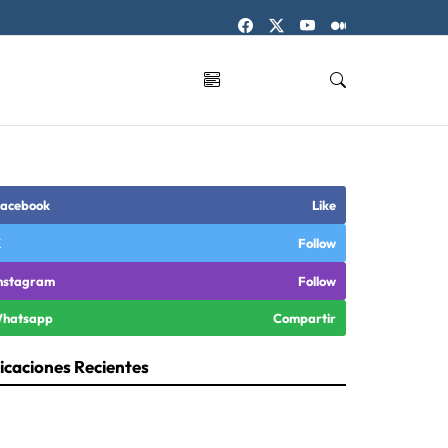
acebook
Like
X
Follow
nstagram
Follow
hatsapp
Compartir
icaciones Recientes