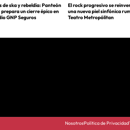
 de ska y rebeldía: Panteón
El rock progresivo se reinve
prepara un cierre épico en
una nueva piel sinfónica ru
adio GNP Seguros
Teatro Metropólitan
Nosotros
Política de Privacidad