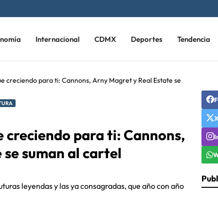
onomía
Internacional
CDMX
Deportes
Tendencia
e creciendo para ti: Cannons, Arny Magret y Real Estate se
F
TURA
 creciendo para ti: Cannons,
I
 se suman al cartel
W
Publ
 futuras leyendas y las ya consagradas, que año con año