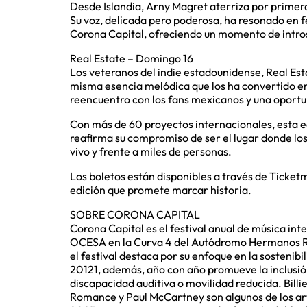
Desde Islandia, Arny Magret aterriza por primera 
Su voz, delicada pero poderosa, ha resonado en f
Corona Capital, ofreciendo un momento de introsp
Real Estate – Domingo 16
Los veteranos del indie estadounidense, Real Est
misma esencia melódica que los ha convertido en
reencuentro con los fans mexicanos y una oportun
Con más de 60 proyectos internacionales, esta ed
reafirma su compromiso de ser el lugar donde lo
vivo y frente a miles de personas.
Los boletos están disponibles a través de Ticket
edición que promete marcar historia.
SOBRE CORONA CAPITAL
Corona Capital es el festival anual de música i
OCESA en la Curva 4 del Autódromo Hermanos R
el festival destaca por su enfoque en la sostenibi
20121, además, año con año promueve la inclusión
discapacidad auditiva o movilidad reducida. Billi
Romance y Paul McCartney son algunos de los art