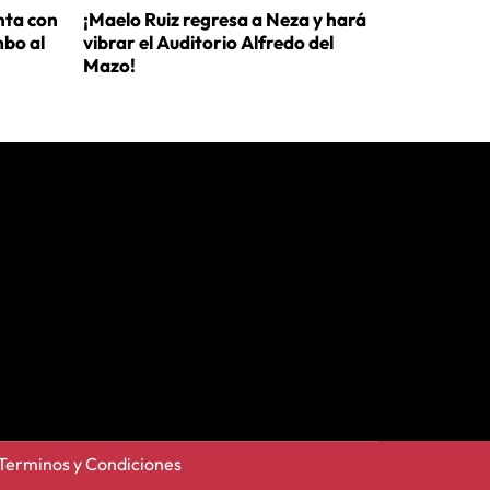
nta con
¡Maelo Ruiz regresa a Neza y hará
mbo al
vibrar el Auditorio Alfredo del
Mazo!
Terminos y Condiciones