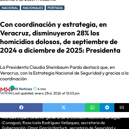
NACIONAL
NACIONALES
PORTADA
Con coordinación y estrategia, en
Veracruz, disminuyeron 28% los
homicidios dolosos, de septiembre de
2024 a diciembre de 2025: Presidenta
La Presidenta Claudia Sheinbaum Pardo destacó que, en
Veracruz, con la Estrategia Nacional de Seguridad y gracias a la
coordinación
MX Noticias
4 min
Veracruz, Veracruz, México, 23 de enero de 2026. La doctora
Last updated: enero 23rd, 2026 at 12:03 pm
Claudia Sheinbaum Pardo, presidenta Constitucional de los Estados
Unidos Mexicanos en conferencia de prensa matutina, “Conferencia
del Pueblo” desde Veracruz. La acompañan Norma Rocío Nahle
García, gobernadora Constitucional del Estado de Veracruz; Efraín
Morales López, director general de la Comisión Nacional del Agua
(Conagua); Rosa Icela Rodríguez Velázquez, secretaria de
Gobernación; Omar García Harfuch, secretario de Seguridad y