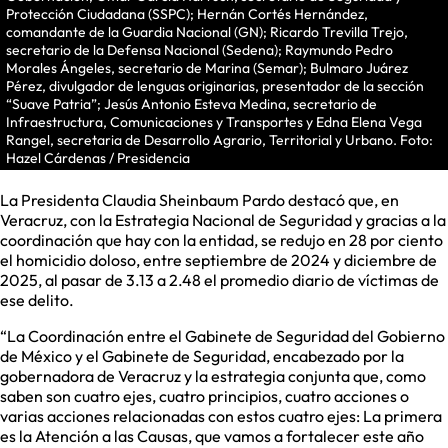
Protección Ciudadana (SSPC); Hernán Cortés Hernández,
comandante de la Guardia Nacional (GN); Ricardo Trevilla Trejo,
secretario de la Defensa Nacional (Sedena); Raymundo Pedro
Morales Ángeles, secretario de Marina (Semar); Bulmaro Juárez
Pérez, divulgador de lenguas originarias, presentador de la sección
“Suave Patria”; Jesús Antonio Esteva Medina, secretario de
Infraestructura, Comunicaciones y Transportes y Edna Elena Vega
Rangel, secretaria de Desarrollo Agrario, Territorial y Urbano. Foto:
Hazel Cárdenas / Presidencia
La Presidenta Claudia Sheinbaum Pardo destacó que, en
Veracruz, con la Estrategia Nacional de Seguridad y gracias a la
coordinación que hay con la entidad, se redujo en 28 por ciento
el homicidio doloso, entre septiembre de 2024 y diciembre de
2025, al pasar de 3.13 a 2.48 el promedio diario de víctimas de
ese delito.
“La Coordinación entre el Gabinete de Seguridad del Gobierno
de México y el Gabinete de Seguridad, encabezado por la
gobernadora de Veracruz y la estrategia conjunta que, como
saben son cuatro ejes, cuatro principios, cuatro acciones o
varias acciones relacionadas con estos cuatro ejes: La primera
es la Atención a las Causas, que vamos a fortalecer este año