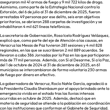
aseguraron mil 41 armas de fuego y 9 mil 722 kilos de droga.
Asimismo, como parte de la Estrategia Nacional contra la
Extorsión, del 6 de julio al 31 de diciembre de 2025, fueron
arrestadas 49 personas por ese delito, seis eran objetivos
prioritarios, se abrieron 288 carpetas de investigación y se
inhabilitaron 4 mil 621 líneas telefónicas.
La secretaria de Gobernación, Rosa Icela Rodríguez Velázquez,
explicó que, como parte del eje de Atención a las causas, en
Veracruz las Mesas de Paz tuvieron 281 sesiones y 4 mil 828
regionales, en las que se suscribieron 2 mil 889 acuerdos. Se
llevaron a cabo 386 Jornadas por la Paz en las que participaron
más de 77 mil personas. Además, con Sí al Desarme, Sí a la Paz,
del 1 de octubre de 2024 al 31 de diciembre de 2025, en 61
municipios se intercambiaron de forma voluntaria 230 armas
de fuego por dinero en efectivo.
La gobernadora de Veracruz, Rocío Nahle García, agradeció a
la Presidenta Claudia Sheinbaum por el apoyo brindado ante la
emergencia vivida en el estado tras las lluvias intensas
ocurridas en octubre de 2025. Además, destacó que en
materia de seguridad se atiende a la población en coordinación
con las instituciones que conforman el Gabinete de Seguridad.