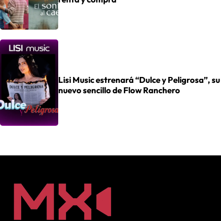
Lisi Music estrenará “Dulce y Peligrosa”, su
nuevo sencillo de Flow Ranchero