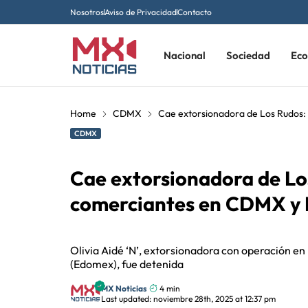
Nosotros
Aviso de Privacidad
Contacto
Nacional
Sociedad
Ec
Home
CDMX
Cae extorsionadora de Los Rudos:
CDMX
Cae extorsionadora de Los
comerciantes en CDMX y
Olivia Aidé ‘N’, extorsionadora con operación e
(Edomex), fue detenida
MX Noticias
4 min
Last updated: noviembre 28th, 2025 at 12:37 pm