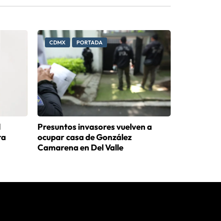
CDMX
PORTADA
l
Presuntos invasores vuelven a
ra
ocupar casa de González
Camarena en Del Valle