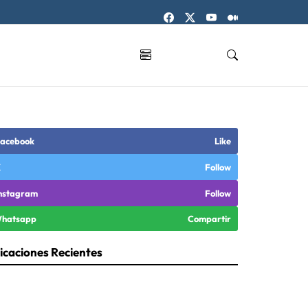
acebook
Like
X
Follow
nstagram
Follow
hatsapp
Compartir
icaciones Recientes