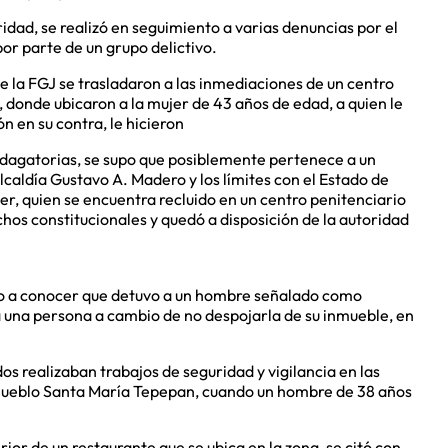
idad, se realizó en seguimiento a varias denuncias por el
por parte de un grupo delictivo.
de la FGJ se trasladaron a las inmediaciones de un centro
a, donde ubicaron a la mujer de 43 años de edad, a quien le
 en su contra, le hicieron
ndagatorias, se supo que posiblemente pertenece a un
alcaldía Gustavo A. Madero y los límites con el Estado de
der, quien se encuentra recluido en un centro penitenciario
echos constitucionales y quedó a disposición de la autoridad
dio a conocer que detuvo a un hombre señalado como
a una persona a cambio de no despojarla de su inmueble, en
s realizaban trabajos de seguridad y vigilancia en las
ia Pueblo Santa María Tepepan, cuando un hombre de 38 años
ior de un restaurante que se ubica en la zona, se citó con