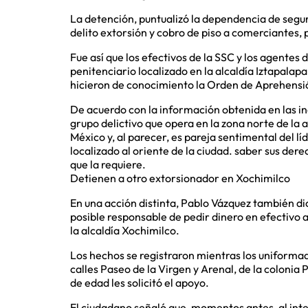
La detención, puntualizó la dependencia de segur
delito extorsión y cobro de piso a comerciantes, 
Fue así que los efectivos de la SSC y los agentes 
penitenciario localizado en la alcaldía Iztapalap
hicieron de conocimiento la Orden de Aprehensión
De acuerdo con la información obtenida en las i
grupo delictivo que opera en la zona norte de la 
México y, al parecer, es pareja sentimental del lí
localizado al oriente de la ciudad. saber sus der
que la requiere.
Detienen a otro extorsionador en Xochimilco
En una acción distinta, Pablo Vázquez también 
posible responsable de pedir dinero en efectivo 
la alcaldía Xochimilco.
Los hechos se registraron mientras los uniformado
calles Paseo de la Virgen y Arenal, de la colon
de edad les solicitó el apoyo.
El ciudadano señaló que, momentos antes, al inter