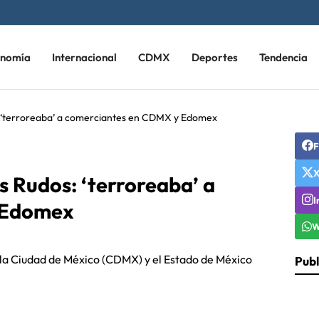
onomía
Internacional
CDMX
Deportes
Tendencia
 ‘terroreaba’ a comerciantes en CDMX y Edomex
F
 Rudos: ‘terroreaba’ a
I
 Edomex
W
n la Ciudad de México (CDMX) y el Estado de México
Publ