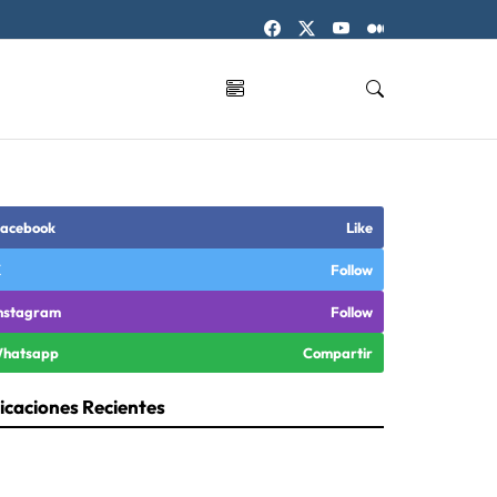
acebook
Like
X
Follow
nstagram
Follow
hatsapp
Compartir
icaciones Recientes