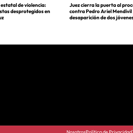
estatal de violencia:
Juez cierra la puerta al pro
istas desprotegidos en
contra Pedro Ariel Mendívil
uz
desaparición de dos jóvene
Nosotros
Política de Privacidad