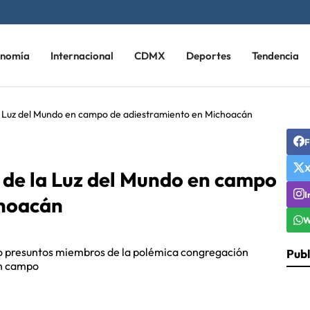
onomía
Internacional
CDMX
Deportes
Tendencia
la Luz del Mundo en campo de adiestramiento en Michoacán
F
 de la Luz del Mundo en campo
I
choacán
W
mo presuntos miembros de la polémica congregación
Publ
un campo