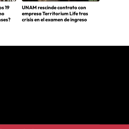
os 19
UNAM rescinde contrato con
mo
empresa Territorium Life tras
nses?
crisis en el examen de ingreso