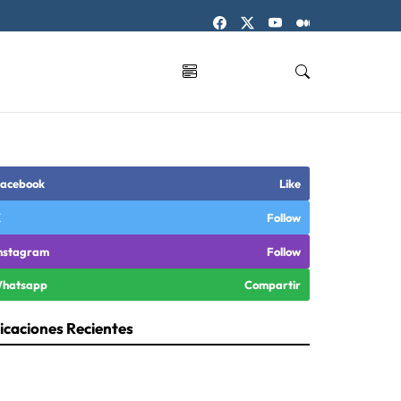
acebook
Like
X
Follow
nstagram
Follow
hatsapp
Compartir
icaciones Recientes