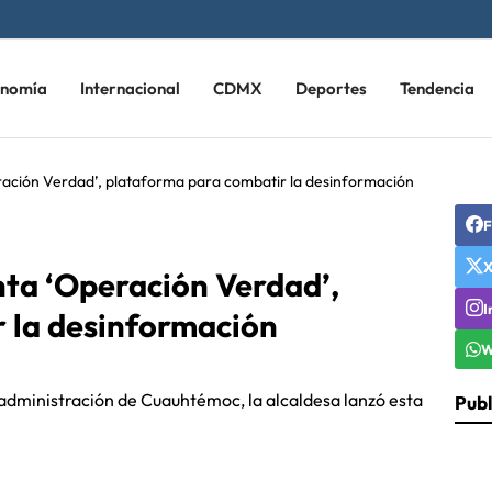
onomía
Internacional
CDMX
Deportes
Tendencia
ración Verdad’, plataforma para combatir la desinformación
F
nta ‘Operación Verdad’,
I
 la desinformación
W
a administración de Cuauhtémoc, la alcaldesa lanzó esta
Publ