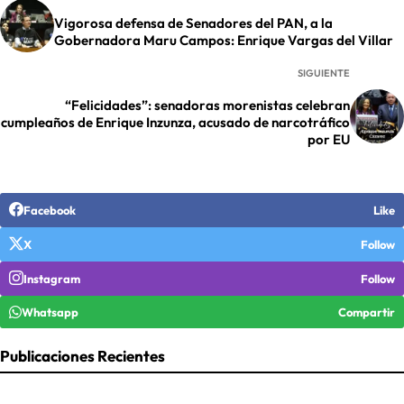
Vigorosa defensa de Senadores del PAN, a la
Gobernadora Maru Campos: Enrique Vargas del Villar
SIGUIENTE
“Felicidades”: senadoras morenistas celebran
cumpleaños de Enrique Inzunza, acusado de narcotráfico
por EU
Facebook
Like
X
Follow
Instagram
Follow
Whatsapp
Compartir
Publicaciones Recientes